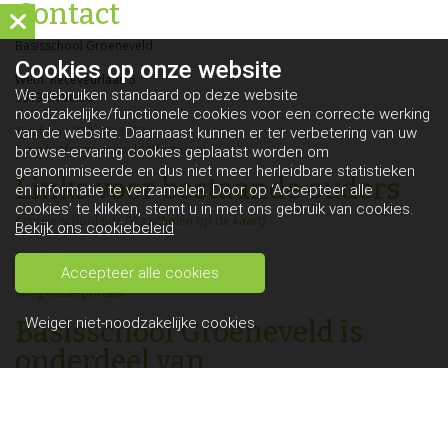
Contact
Basisschool Groeneveld
Cookies op
onze website
Weth. Receveurlaan 5
We gebruiken standaard op deze website
5913 SR Venlo
noodzakelijke/functionele cookies voor een correcte werking
Telefoon: 077-3513497
van de website. Daarnaast kunnen er ter verbetering van uw
E-mail: info.groeneveld@fortior.nl
browse-ervaring cookies geplaatst worden om
geanonimiseerde en dus niet meer herleidbare statistieken
Links voor bestaande ouders
en informatie te verzamelen. Door op ‘Accepteer alle
cookies’ te klikken, stemt u in met ons gebruik van cookies.
Actuele schoolgids (Via scholen op de kaart)
Bekijk ons cookiebeleid
Spring kinderopvang
Accepteer alle cookies
Inlog ouderportaal
Weiger niet-noodzakelijke cookies
Basisschool Groeneveld is
onderdeel van